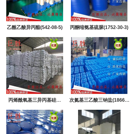
乙酰乙酸异丙酯(542-08-5)
丙酮缩氨基硫脲(1752-30-3)
丙烯酰氧基三异丙基硅烷
次氮基三乙酸三钠盐(18662-
(157859-20-6)
53-8)