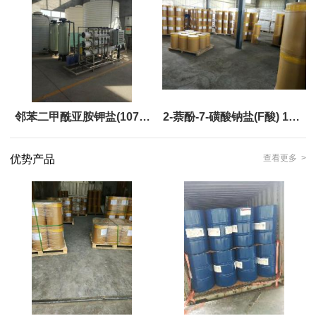
邻苯二甲酰亚胺钾盐(1074-
2-萘酚-7-磺酸钠盐(F酸) 135-
82-4)
55-7 黄金产品，现货，优势
优势产品
查看更多 >
供应