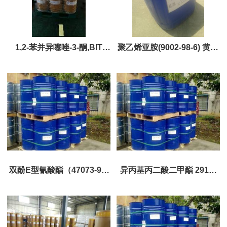
1,2-苯并异噻唑-3-酮,BIT
聚乙烯亚胺(9002-98-6) 黄金
（2634-33-5） 黄金产品 ，
产品优势供应
现货优势供应
双酚E型氰酸酯（47073-92-
异丙基丙二酸二甲酯 2917-
7）巨胜黄金产品，现货供应
78-4 现货优势供应