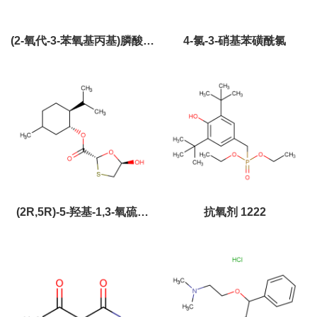
(2-氧代-3-苯氧基丙基)膦酸二
4-氯-3-硝基苯磺酰氯
甲酯
(2R,5R)-5-羟基-1,3-氧硫杂
抗氧剂 1222
环-2-羧酸 (1R,2S,5R)-5-甲
基-2-异丙基环己酯