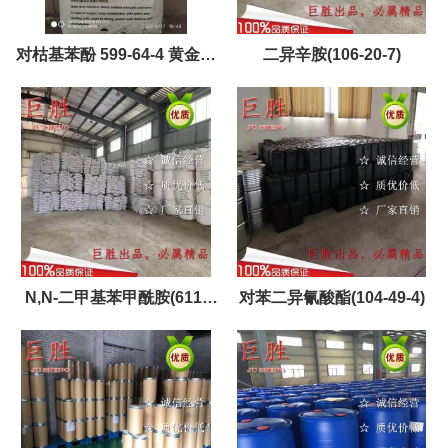
对枯基苯酚 599-64-4 黄金产
二异辛胺(106-20-7)
品，现货，优势供应
N,N-二甲基苯甲酰胺(611-
对苯二异氰酸酯(104-49-4)
74-5)