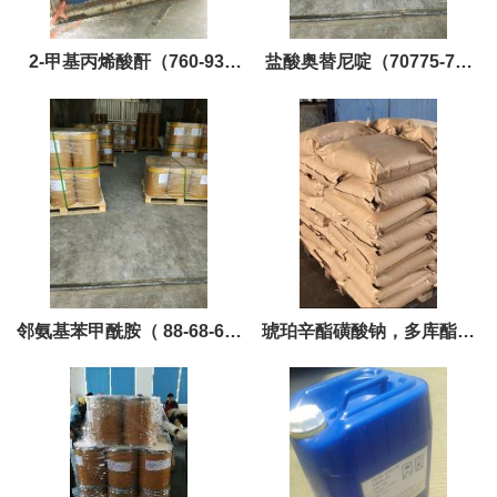
2-甲基丙烯酸酐（760-93-
盐酸奥替尼啶（70775-75-
0）巨胜黄金产品，现货，优
6）黄金产品现货，优势供应
势供应
邻氨基苯甲酰胺（ 88-68-6）
琥珀辛酯磺酸钠，多库酯钠
黄金产品现货，优势供应
（577-11-7 ）黄金产品现货
优势供应