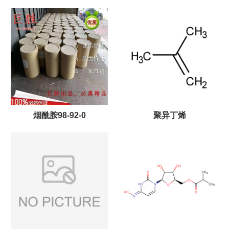
主打 优势供应
烟酰胺98-92-0
聚异丁烯