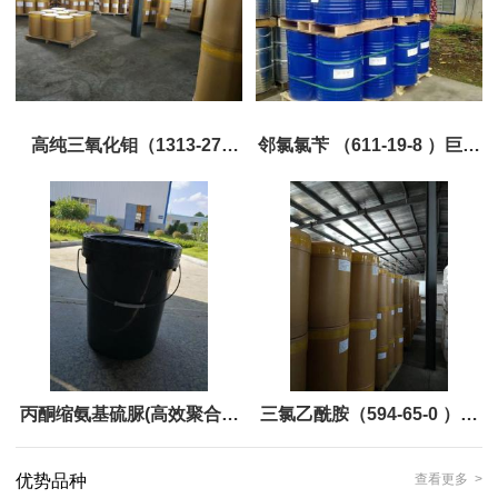
高纯三氧化钼（1313-27-
邻氯氯苄 （611-19-8 ）巨胜
5;11098-99-0）巨胜主打，
主打，现货优势供应
现货优势供应
丙酮缩氨基硫脲(高效聚合终
三氯乙酰胺（594-65-0 ）巨
止剂ATSC) 1752-30-3 巨胜
胜主打，现货优势供应
优势品种
查看更多 >