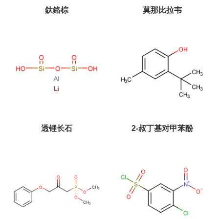
釱鉻棕
莫那比拉韦
透锂长石
2-叔丁基对甲苯酚