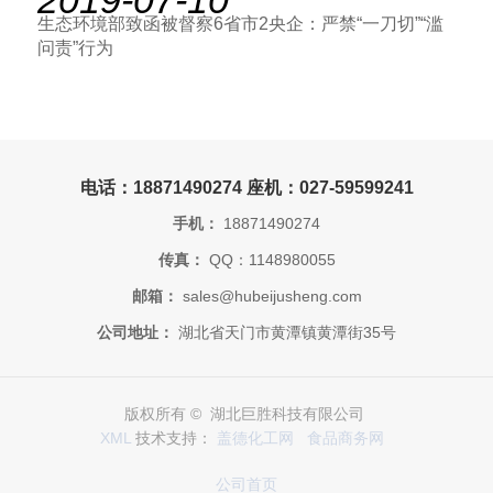
2019-07-10
生态环境部致函被督察6省市2央企：严禁“一刀切”“滥
问责”行为
电话：18871490274 座机：027-59599241
手机：
18871490274
传真：
QQ：1148980055
邮箱：
sales@hubeijusheng.com
公司地址：
湖北省天门市黄潭镇黄潭街35号
版权所有 © 湖北巨胜科技有限公司
XML
技术支持：
盖德化工网
食品商务网
公司首页