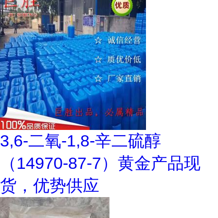
3,6-二氧-1,8-辛二硫醇
（14970-87-7）黄金产品现
货，优势供应