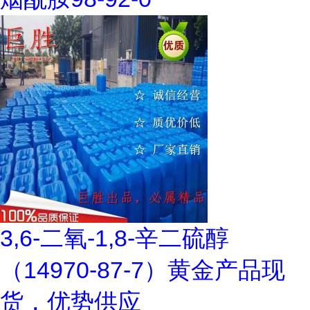
3,6-二氧-1,8-辛二硫醇
（14970-87-7）黄金产品现
货，优势供应