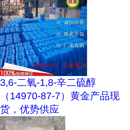
3,6-二氧-1,8-辛二硫醇
（14970-87-7）黄金产品现
货，优势供应