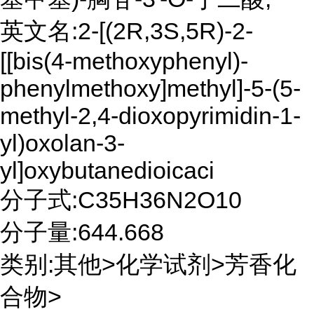
英文名:2-[(2R,3S,5R)-2-
[[bis(4-methoxyphenyl)-
phenylmethoxy]methyl]-5-(5-
methyl-2,4-dioxopyrimidin-1-
yl)oxolan-3-
yl]oxybutanedioicaci
分子式:C35H36N2O10
分子量:644.668
类别:其他>化学试剂>芳香化
合物>