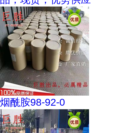
烟酰胺98-92-0