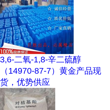
3,6-二氧-1,8-辛二硫醇
（14970-87-7）黄金产品现
货，优势供应