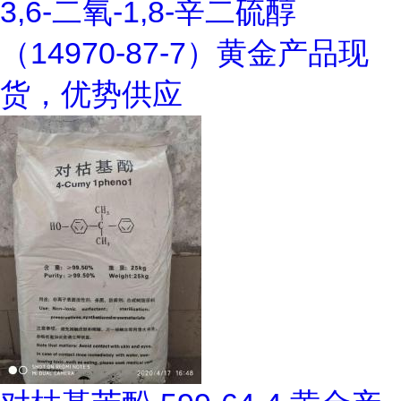
3,6-二氧-1,8-辛二硫醇
（14970-87-7）黄金产品现
货，优势供应