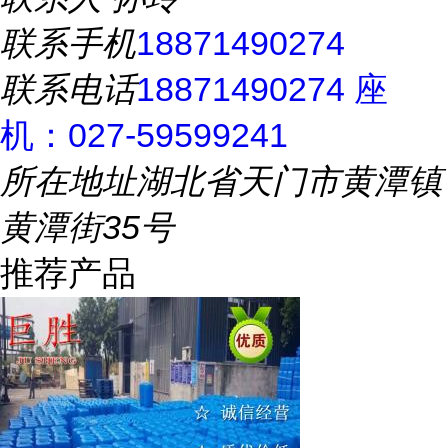
联系手机
18871490274
联系电话
18871490274 座
机：027-59599241
所在地址
湖北省天门市黄潭镇
黄潭街35号
推荐产品