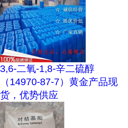
3,6-二氧-1,8-辛二硫醇
（14970-87-7）黄金产品现
货，优势供应