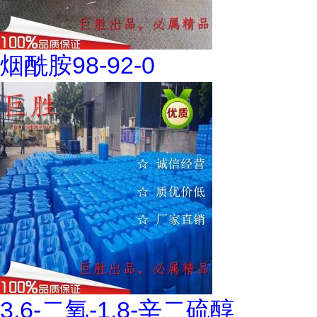
烟酰胺98-92-0
3,6-二氧-1,8-辛二硫醇