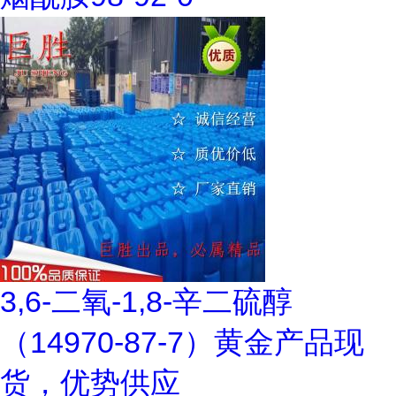
3,6-二氧-1,8-辛二硫醇
（14970-87-7）黄金产品现
货，优势供应