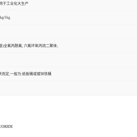
,用于工业化大生产
kg/1kg
氧基)全氟丙酰氟; 六氟环氧丙烷二聚体;
状而定,一般为:纸板桶或镀锌铁桶
UORIDE