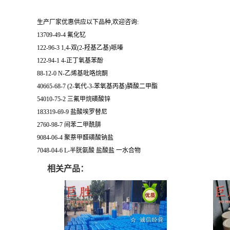
生产厂家优惠供应以下品种,欢迎咨询:
13709-49-4 氟化钇
122-96-3 1,4-双(2-羟基乙基)哌嗪
122-94-1 4-正丁氧基苯酚
88-12-0 N-乙烯基吡咯烷酮
40665-68-7 (2-氧代-3-苯氧基丙基)膦酸二甲酯
54010-75-2 三氟甲烷磺酸锌
183319-69-9 盐酸埃罗替尼
2760-98-7 间苯二甲酰肼
9084-06-4 聚萘甲醛磺酸钠盐
7048-04-6 L-半胱氨酸 盐酸盐 一水合物
相关产品：