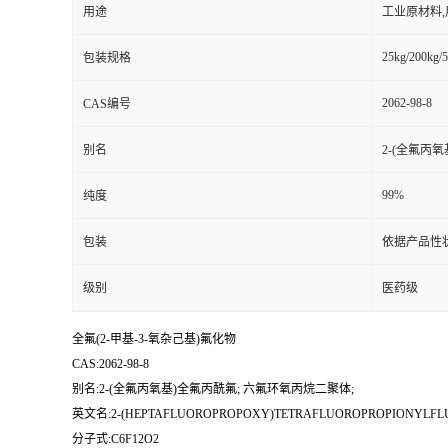
用途
工业原材料
25kg/200kg/5
包装规格
2062-98-8
CAS编号
别名
2-(全氟丙
99%
纯度
包装
依据产品性
级别
医药级
全氟(2-甲基-3-氧杂己基)氟化物
CAS:2062-98-8
别名:2-(全氟丙氧基)全氟丙酰氟; 六氟环氧丙烷二聚体;
英文名:2-(HEPTAFLUOROPROPOXY)TETRAFLUOROPROPIONYLFL
分子式:C6F12O2