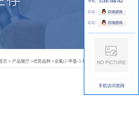
手机：
15107166762
Q Q：
Q Q：
首页
>
产品展厅
>
优势品种
>
全氟(2-甲基-3-氧杂己基)氟化物
手机访问官网