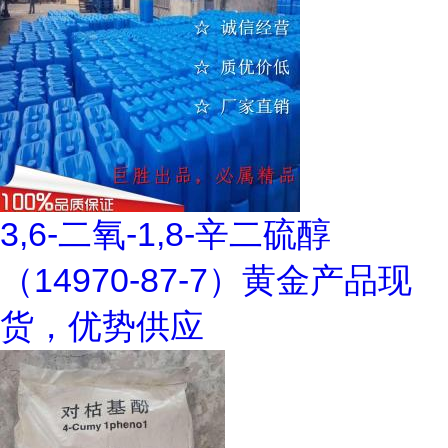
3,6-二氧-1,8-辛二硫醇
（14970-87-7）黄金产品现
货，优势供应