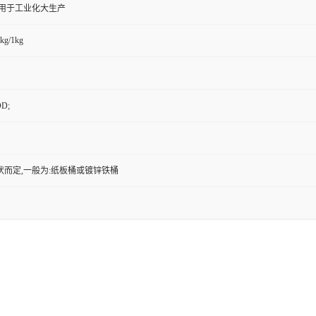
,用于工业化大生产
kg/1kg
D;
状而定,一般为:纸板桶或镀锌铁桶