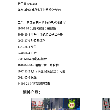
分子量:566.518
类别:其他>化学试剂>芳香化合物>
生产厂家优惠供应以下品种,欢迎咨询:
39464-69-2 油醇聚醚-2 磷酸酯
3089-19-8 甲基丙烯酰胺乙基乙撑脲
9005-27-0 羟乙基淀粉
1333-86-4 炭黑
7440-06-4 白金
23111-00-4 烟酰胺核苷
1019206-88-2 瑞格菲尼一水合物
3077-13-2 1,1’-(苯基亚氨基)双-2-丙醇
9011-05-6 脲醛
84696-21-9 积雪草提取物
相关产品：