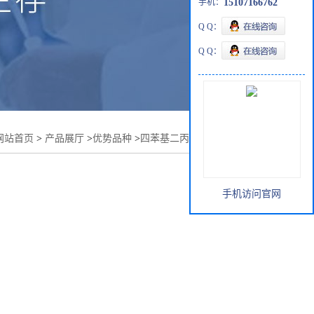
手机：
15107166762
Q Q：
Q Q：
网站首页
>
产品展厅
>
优势品种
>
四苯基二丙二醇二亚磷酸酯
手机访问官网