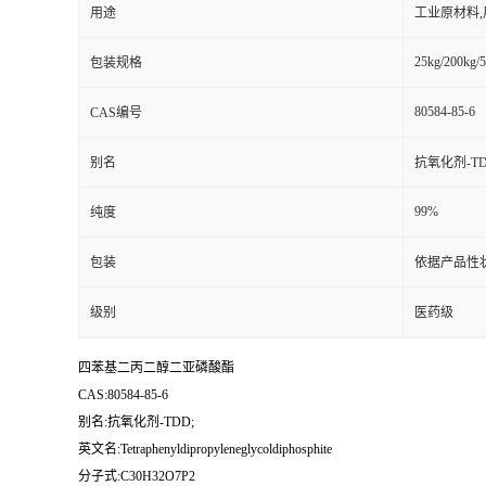
用途
工业原材料
25kg/200kg/5
包装规格
80584-85-6
CAS编号
别名
抗氧化剂-TD
99%
纯度
包装
依据产品性
级别
医药级
四苯基二丙二醇二亚磷酸酯
CAS:80584-85-6
别名:抗氧化剂-TDD;
英文名:Tetraphenyldipropyleneglycoldiphosphite
分子式:C30H32O7P2