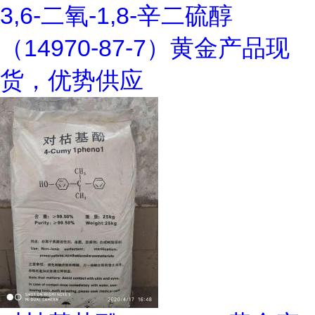
3,6-二氧-1,8-辛二硫醇
（14970-87-7）黄金产品现
货，优势供应