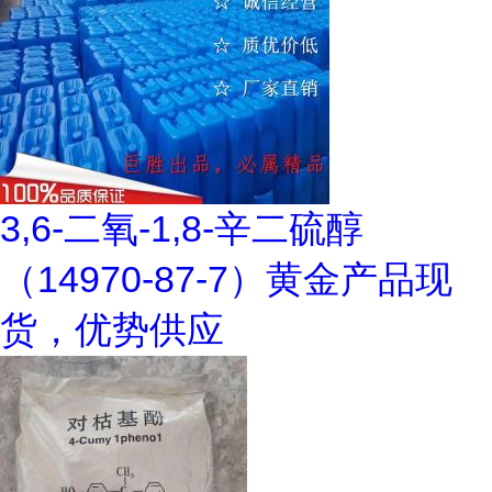
3,6-二氧-1,8-辛二硫醇
（14970-87-7）黄金产品现
货，优势供应