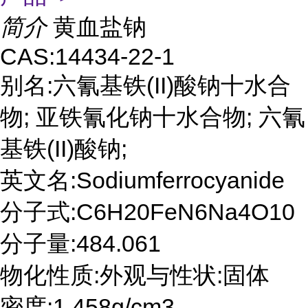
简介
黄血盐钠
CAS:14434-22-1
别名:六氰基铁(II)酸钠十水合
物; 亚铁氰化钠十水合物; 六氰
基铁(II)酸钠;
英文名:Sodiumferrocyanide
分子式:C6H20FeN6Na4O10
分子量:484.061
物化性质:外观与性状:固体
密度:1,458g/cm3