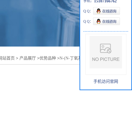
手机：
15107166762
Q Q：
Q Q：
网站首页
>
产品展厅
>
优势品种
>
N-(N-丁氧基甲基)丙烯酰胺
手机访问官网