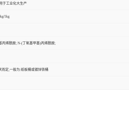
,用于工业化大生产
kg/1kg
基丙烯酰胺; N-(丁氧基甲基)丙烯酰胺;
状而定,一般为:纸板桶或镀锌铁桶