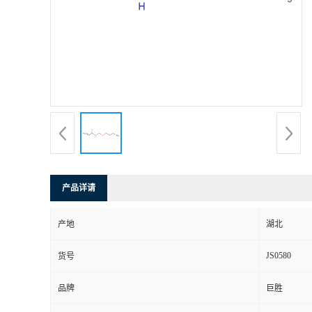
产品详请
产地
湖北
JS0580
货号
品牌
巨胜