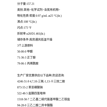
分子量:157.21
类别:其他>化学试剂>含氮有机物>
物化性质:密度:0.97 g/mL at25 °C(lit.)
沸点:108 °C(lit.)
闪点:175 °F
折射率:n20/D1.461(lit.)
储存条件:库房通风低温干燥
3个上游原料
50-00-0 甲醛
71-36-3 正丁醇
79-06-1 丙烯酰胺
生产厂家优惠供应以下品种,欢迎咨询:
4246-51-9 4,7,10-三氧-1,13-十三烷二胺
873-55-2 苯亚磺酸钠
522-48-5 盐酸四氢唑林
1518-58-7 二乙基二硫代氨基甲酸二乙铵盐
94-28-0 三乙二醇二异辛酸酯