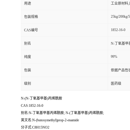
用途
工业原材料
25kg/200kg/5
包装规格
1852-16-0
CAS编号
别名
N-丁氧基甲
99%
纯度
包装
依据产品性
级别
医药级
N-(N-丁氧基甲基)丙烯酰胺
CAS:1852-16-0
别名:N-丁氧基甲基丙烯酰胺; N-(丁氧基甲基)丙烯酰胺;
英文名:N-(butoxymethyl)prop-2-enamide
分子式:C8H15NO2