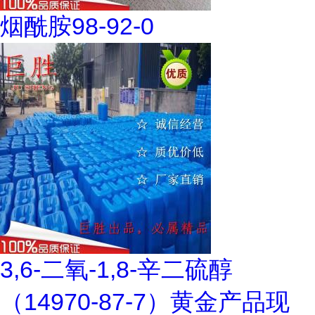
烟酰胺98-92-0
3,6-二氧-1,8-辛二硫醇
（14970-87-7）黄金产品现