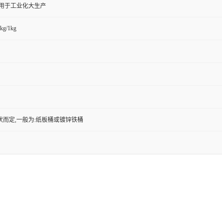
,用于工业化大生产
kg/1kg
状而定,一般为:纸板桶或镀锌铁桶