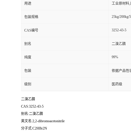
用途
工业原材料
25kg/200kg/5
包装规格
3252-43-5
CAS编号
别名
二溴乙腈
99%
纯度
包装
依据产品性
级别
医药级
二溴乙腈
CAS:3252-43-5
别名:二溴乙腈
英文名:2,2-dibromoacetonitrile
分子式:C2HBr2N