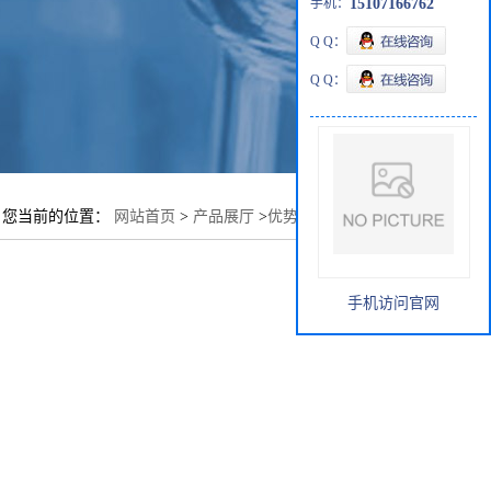
手机：
15107166762
Q Q：
Q Q：
您当前的位置：
网站首页
>
产品展厅
>
优势品种
>
二溴乙腈
手机访问官网