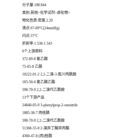
分子量:198.844
类别:其他>化学试剂>卤化物>
物化性质:密度:2.29
沸点:67-69°C(24mmHg)
闪点:37°C
折射率:1.538-1.543
6个上游原料
372-09-8 氰乙酸
75-05-8 乙腈
10222-01-2 2,2-二溴-3-氮川丙酰胺
105-56-6 氰乙酸乙酯
598-70-9 2,2-二溴代乙酰胺
13个下游产品
24840-05-9 3-phenylprop-2-enenitrile
1885-38-7 肉桂腈
598-70-9 2,2-二溴代乙酰胺
51368-55-9 2-溴异丁酸异丙酯
4360-47-8 (肉)桂腈