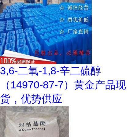
3,6-二氧-1,8-辛二硫醇
（14970-87-7）黄金产品现
货，优势供应