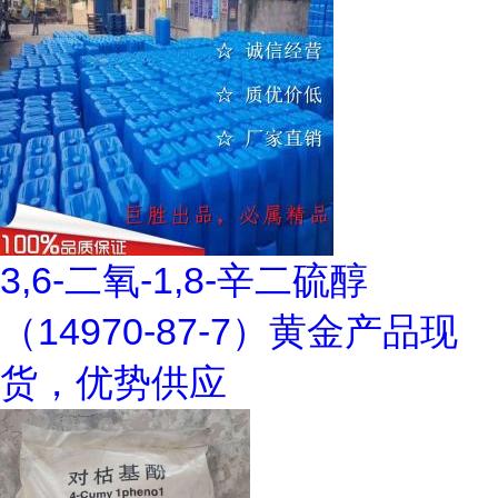
3,6-二氧-1,8-辛二硫醇
（14970-87-7）黄金产品现
货，优势供应