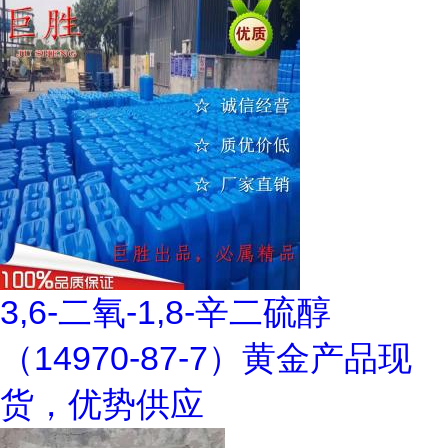
3,6-二氧-1,8-辛二硫醇
（14970-87-7）黄金产品现
货，优势供应