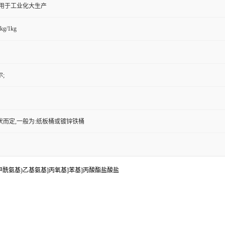
,用于工业化大生产
kg/1kg
;
状而定,一般为:纸板桶或镀锌铁桶
2-(吗啉-4-甲酰氨基)乙基氨基]丙氧基]苯基]丙酸酯盐酸盐