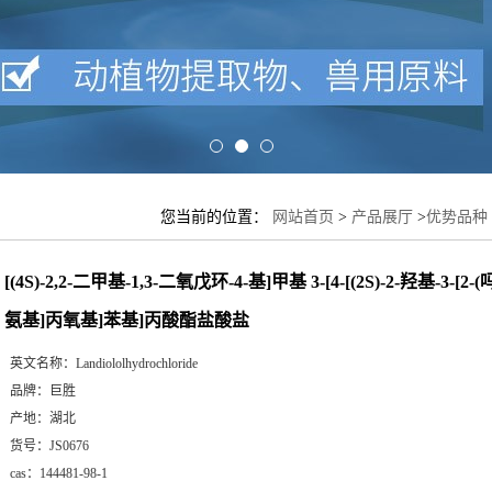
您当前的位置：
网站首页
>
产品展厅
>
优势品种
基-3-[2-(吗啉-4-甲酰氨基)乙基氨基]丙氧基]苯
[(4S)-2,2-二甲基-1,3-二氧戊环-4-基]甲基 3-[4-[(2S)-2-羟基-3-
氨基]丙氧基]苯基]丙酸酯盐酸盐
英文名称：
Landiololhydrochloride
品牌：
巨胜
产地：
湖北
货号：
JS0676
cas：
144481-98-1