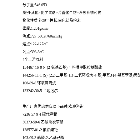
分子量:546.053
类别:其他>化学试剂>芳香化合物>呼吸系统药物
物化性质:外观与性状:白色结晶粉末
密度:1.201g/cm3
沸点:727.5oCat760mmHg
熔点:122-127oC
闪点:393.8oC
4个上游原料
154467-16-0 N-(2-氨基乙基)-4-吗啉甲酰胺草酸盐
144256-11-1 (S)-(2,2-二甲基-1,3-二氧环戊烷-4-基)甲基3-(4-羟基苯基)
106-89-8 环氧氯丙烷
133242-30-5 兰地洛尔
生产厂家优惠供应以下品种,欢迎咨询:
7236-57-9 4-硫代胸苷
50373-59-6 乙酸熏衣草酯
138577-01-2 氟铝酸铯
103-09-3 醋酸-2-乙基己酯