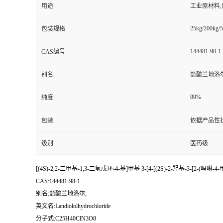
用途
工业原材料
25kg/200kg/5
包装规格
144481-98-1
CAS编号
别名
盐酸兰地洛尔
99%
纯度
包装
依据产品性
级别
医药级
[(4S)-2,2-二甲基-1,3-二氧戊环-4-基]甲基 3-[4-[(2S)-2-羟基-3-[
CAS:144481-98-1
别名:盐酸兰地洛尔;
英文名:Landiololhydrochloride
分子式:C25H40ClN3O8