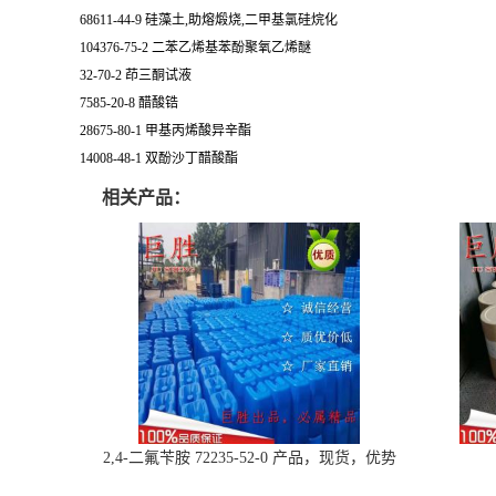
68611-44-9 硅藻土,助熔煅烧,二甲基氯硅烷化
104376-75-2 二苯乙烯基苯酚聚氧乙烯醚
32-70-2 茚三酮试液
7585-20-8 醋酸锆
28675-80-1 甲基丙烯酸异辛酯
14008-48-1 双酚沙丁醋酸酯
相关产品：
2,4-二氟苄胺 72235-52-0 产品，现货，优势
供应