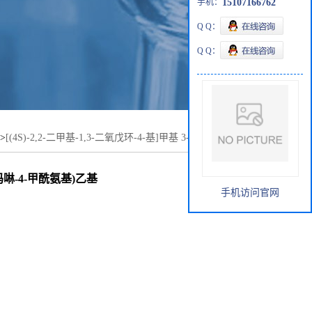
手机：
15107166762
Q Q：
Q Q：
>
[(4S)-2,2-二甲基-1,3-二氧戊环-4-基]甲基 3-[4-[(2S)-2-羟
基]丙酸酯盐酸盐
[2-(吗啉-4-甲酰氨基)乙基
手机访问官网