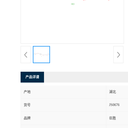
产品详请
产地
湖北
JS0676
货号
品牌
巨胜