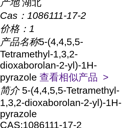
产地
湖北
Cas：
1086111-17-2
价格：
1
产品名称
5-(4,4,5,5-
Tetramethyl-1,3,2-
dioxaborolan-2-yl)-1H-
pyrazole
查看相似产品 >
简介
5-(4,4,5,5-Tetramethyl-
1,3,2-dioxaborolan-2-yl)-1H-
pyrazole
CAS:1086111-17-2