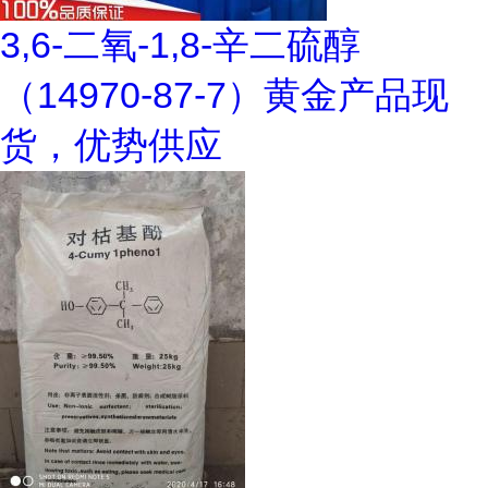
3,6-二氧-1,8-辛二硫醇
（14970-87-7）黄金产品现
货，优势供应