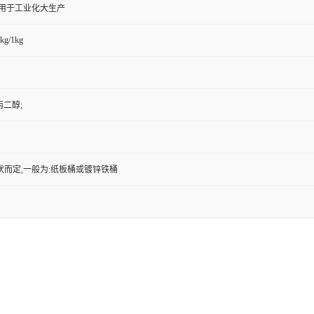
,用于工业化大生产
kg/1kg
丙二醇;
状而定,一般为:纸板桶或镀锌铁桶