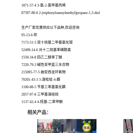
1871-57-4 3-氯-2-氯甲基丙烯
87597-80-6 2-(triphenylstannylmethyl)propane-1,3-diol
生产厂家优惠供应以下品种,欢迎咨询:
95-13-6 茚
7173-51-5 双十烷基二甲基氯化铵
52499-14-6 对十二烷基苯磺酰氯
1559-34-8 四乙二醇单丁醚
7220-79-3 碱性亚甲蓝三水合物
215095-77-5 曲安西龙环氧物
70201-43-3 3-溴吡啶-4-醛
1100-88-5 苄基三苯基氯化膦
2857-97-8 三甲基溴硅烷
1137-42-4 4-羟基-二苯甲酮
相关产品：