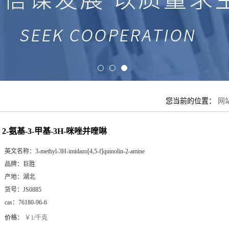
您当前的位置：
网
2-氨基-3-甲基-3H-咪唑并喹啉
英文名称：
3-methyl-3H-imidazo[4,5-f]quinolin-2-amine
品牌：
巨胜
产地：
湖北
货号：
JS0885
cas：
76180-96-6
价格：
￥1/千克