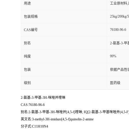
用途
工业原材料
25kg/200kg/5
包装规格
76180-96-6
CAS编号
别名
2-氨基-3-甲
99%
纯度
包装
依据产品性
级别
医药级
2-氨基-3-甲基-3H-咪唑并喹啉
CAS:76180-96-6
别名:2-氨基-3-甲基-3H-咪唑并[4,5-f]喹啉; IQ[2-氨基-3-甲基咪唑并(4,5-
英文名:3-methyl-3H-imidazo[4,5-f]quinolin-2-amine
分子式:C11H10N4