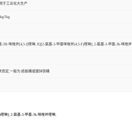
,用于工业化大生产
kg/1kg
基-3H-咪唑并[4,5-f]喹啉; IQ[2-氨基-3-甲基咪唑并(4,5-F)喹啉]; 2-氨基-3-甲基-3h-咪唑
状而定,一般为:纸板桶或镀锌铁桶
F)喹啉]; 2-氨基-3-甲基-3h-咪唑并喹啉;