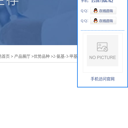
手机：
15107166762
Q Q：
Q Q：
站首页
>
产品展厅
>
优势品种
>
2-氨基-3-甲基-3H-咪唑并喹啉
手机访问官网