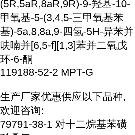
(5R,5aR,8aR,9R)-9-羟基-10-
甲氧基-5-(3,4,5-三甲氧基苯
基)-5a,8,8a,9-四氢-5H-异苯并
呋喃并[6,5-f][1,3]苯并二氧戊
环-6-酮
119188-52-2 MPT-G
生产厂家优惠供应以下品种,
欢迎咨询:
79791-38-1 对十二烷基苯磺