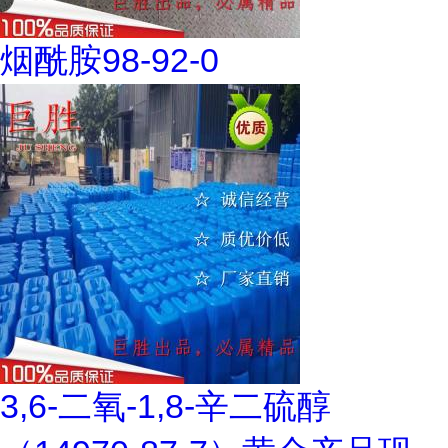
烟酰胺98-92-0
3,6-二氧-1,8-辛二硫醇