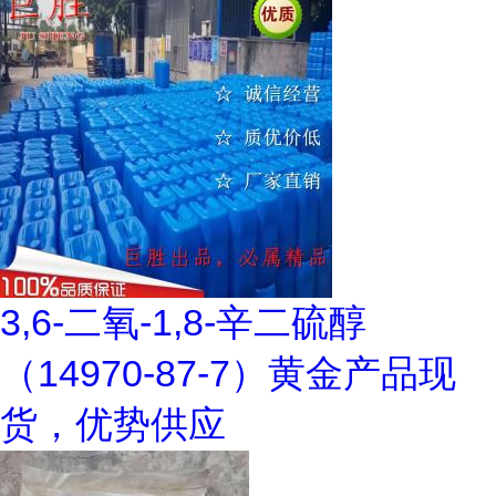
3,6-二氧-1,8-辛二硫醇
（14970-87-7）黄金产品现
货，优势供应