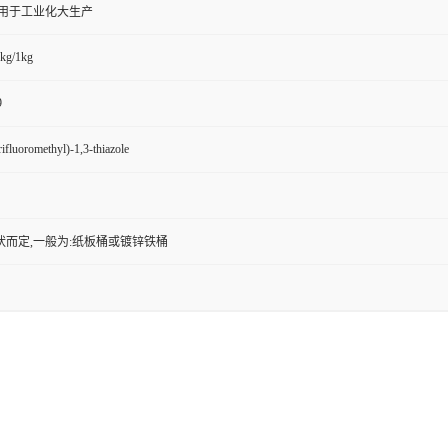
,用于工业化大生产
kg/1kg
9
ifluoromethyl)-1,3-thiazole
状而定,一般为:纸板桶或镀锌铁桶