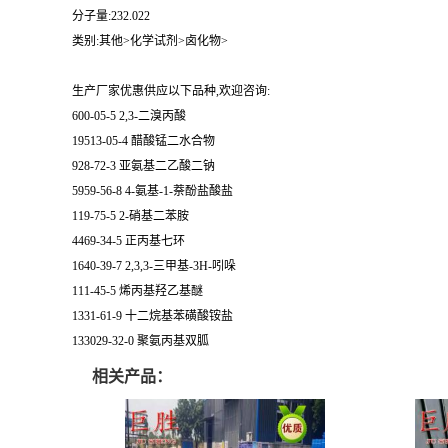
分子量:232.022
类别:其他>化学试剂>卤化物>
生产厂家优惠供应以下品种,欢迎咨询:
600-05-5 2,3-二溴丙酸
19513-05-4 醋酸锰二水合物
928-72-3 亚氨基二乙酸二钠
5959-56-8 4-氨基-1-萘酚盐酸盐
119-75-5 2-硝基二苯胺
4469-34-5 正丙基七环
1640-39-7 2,3,3-三甲基-3H-吲哚
111-45-5 烯丙基羟乙基醚
1331-61-9 十二烷基苯磺酸铵盐
133029-32-0 聚氨丙基双胍
相关产品：