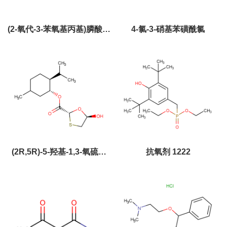
(2-氧代-3-苯氧基丙基)膦酸二
4-氯-3-硝基苯磺酰氯
甲酯
(2R,5R)-5-羟基-1,3-氧硫杂
抗氧剂 1222
环-2-羧酸 (1R,2S,5R)-5-甲
基-2-异丙基环己酯