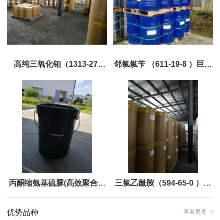
高纯三氧化钼（1313-27-
邻氯氯苄 （611-19-8 ）巨胜
5;11098-99-0）巨胜主打，
主打，现货优势供应
现货优势供应
丙酮缩氨基硫脲(高效聚合终
三氯乙酰胺（594-65-0 ）巨
止剂ATSC) 1752-30-3 巨胜
胜主打，现货优势供应
优势品种
查看更多 >