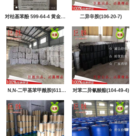
对枯基苯酚 599-64-4 黄金产
二异辛胺(106-20-7)
品，现货，优势供应
N,N-二甲基苯甲酰胺(611-
对苯二异氰酸酯(104-49-4)
74-5)