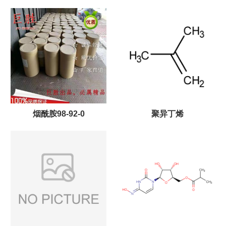
主打 优势供应
烟酰胺98-92-0
聚异丁烯