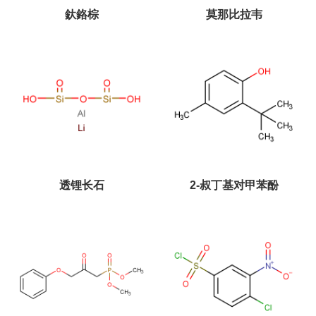
釱鉻棕
莫那比拉韦
透锂长石
2-叔丁基对甲苯酚