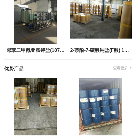
邻苯二甲酰亚胺钾盐(1074-
2-萘酚-7-磺酸钠盐(F酸) 135-
82-4)
55-7 黄金产品，现货，优势
优势产品
查看更多 >
供应