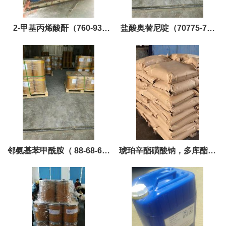
2-甲基丙烯酸酐（760-93-
盐酸奥替尼啶（70775-75-
0）巨胜黄金产品，现货，优
6）黄金产品现货，优势供应
势供应
邻氨基苯甲酰胺（ 88-68-6）
琥珀辛酯磺酸钠，多库酯钠
黄金产品现货，优势供应
（577-11-7 ）黄金产品现货
优势供应