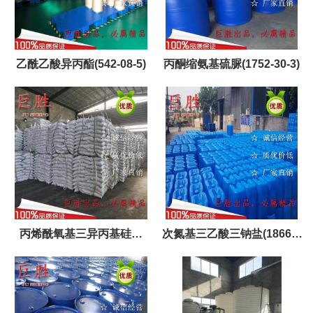
乙酰乙酸异丙酯(542-08-5)
丙酮缩氨基硫脲(1752-30-3)
丙烯酰氧基三异丙基硅烷
次氮基三乙酸三钠盐(18662-
(157859-20-6)
53-8)