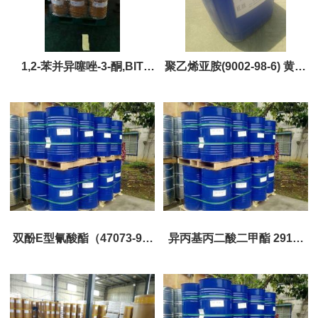
1,2-苯并异噻唑-3-酮,BIT
聚乙烯亚胺(9002-98-6) 黄金
（2634-33-5） 黄金产品 ，
产品优势供应
现货优势供应
双酚E型氰酸酯（47073-92-
异丙基丙二酸二甲酯 2917-
7）巨胜黄金产品，现货供应
78-4 现货优势供应