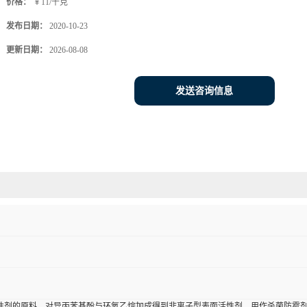
价格：
￥11/千克
发布日期：
2020-10-23
更新日期：
2026-08-08
发送咨询信息
性剂的原料。对异丙苯基酚与环氧乙烷加成得到非离子型表面活性剂。用作杀菌防霉