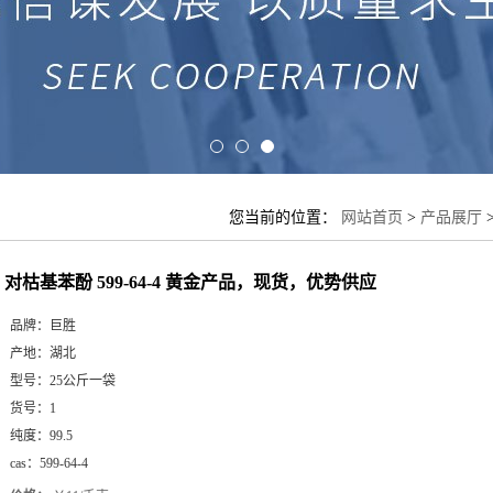
您当前的位置：
网站首页
>
产品展厅
对枯基苯酚 599-64-4 黄金产品，现货，优势供应
品牌：
巨胜
产地：
湖北
型号：
25公斤一袋
货号：
1
纯度：
99.5
cas：
599-64-4