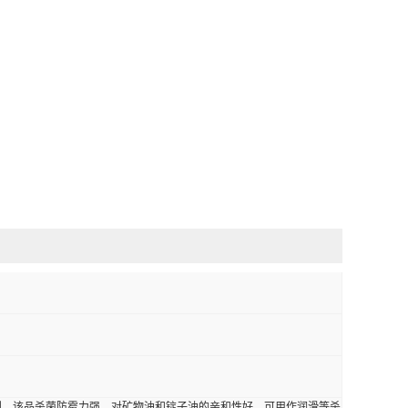
剂。该品杀菌防霉力强。对矿物油和锭子油的亲和性好，可用作润滑等杀