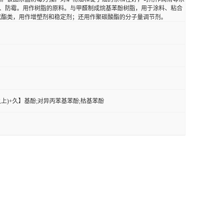
的杀菌、防霉。用作树脂的原料。与甲醛制成烷基苯酚树脂，用于涂料、粘合
成酯类，用作增塑剂和稳定剂；还用作聚碳酸酯的分子量调节剂。
【草(之上)+久】基酚;对异丙苯基苯酚;枯基苯酚