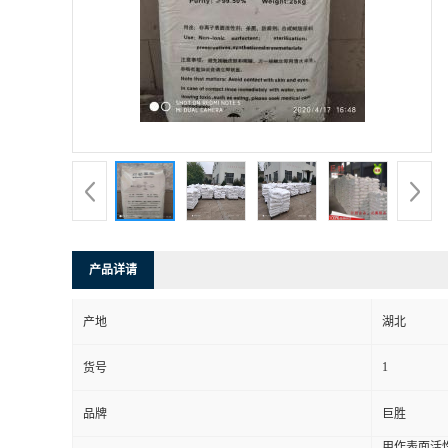
产品详请
产地
湖北
1
货号
品牌
巨胜
用作表面活