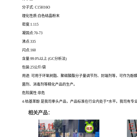
分子式:
C15H16O
理化性质:白色结晶粉末
密度:1.115
凝固点:70-73
沸点:335
闪点:160
含量:99.0%以上 (GC分析法)
包装:25公斤/袋
用途: 可用于环氧树脂、聚碳酸酯分子量调节剂、封端剂等，可作为
菌剂、消毒剂等精化产品的生产。
危险属性:非危
4-枯基苯酚 是我司拳头产品，产品标准在行业内处于*水平。我司有
相关产品：