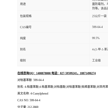
用途
菌防霉剂。
剂等。该品
包装规格
25公斤一袋
599-64-4
CAS编号
99.5%
纯度
别名
4-(1-甲-
级别
工业级
在线咨询QQ：1400878000 电话：027-59599241，18871490274
对枯基苯酚 599-64-4
别名:
4-枯基苯酚;4-枯基苯酚;对枯基酚;对枯基苯酚;枯烯基苯酚;对异丙苯基苯
英文名称: 4-Cumylphenol
CAS NO:
599-64-4
分子量:
212.2869