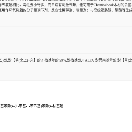
与五氯酚相比，毒性要小得多，而且没有刺激气味，也可用于Chemicalbook木材
还用作环氧树脂的分子量调节剂、反应性稀释剂、增量剂；与高级脂肪酸、磷酸等生
1-苯乙)酚;對【草(之上)+久】酚;4-枯基苯酚,99%;對枯基酚;4-ALFA-對異丙基苯酚;對
酚;4-(1-甲基-1-苯乙基)苯酚;4-枯基酚