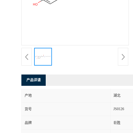
产品详请
产地
湖北
JS0126
货号
品牌
巨胜