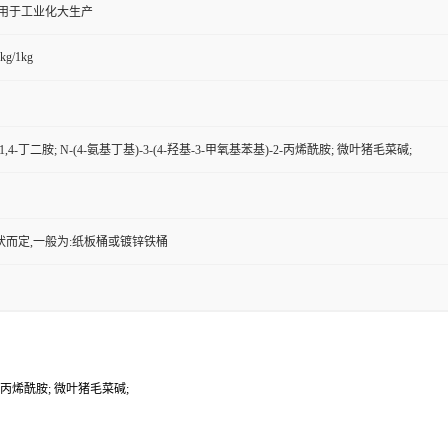
,用于工业化大生产
kg/1kg
,4-丁二胺; N-(4-氨基丁基)-3-(4-羟基-3-甲氧基苯基)-2-丙烯酰胺; 微叶猪毛菜碱;
状而定,一般为:纸板桶或镀锌铁桶
-2-丙烯酰胺; 微叶猪毛菜碱;