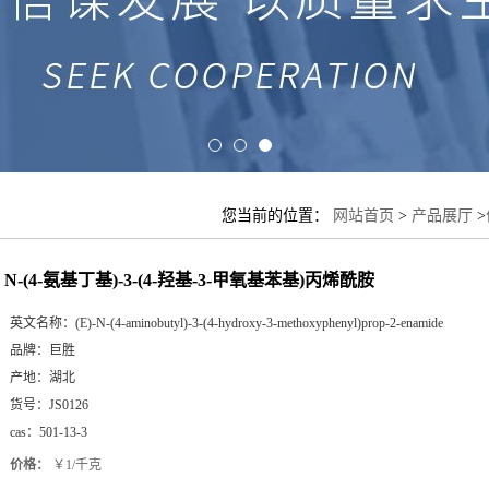
您当前的位置：
网站首页
>
产品展厅
>
N-(4-氨基丁基)-3-(4-羟基-3-甲氧基苯基)丙烯酰胺
英文名称：
(E)-N-(4-aminobutyl)-3-(4-hydroxy-3-methoxyphenyl)prop-2-enamide
品牌：
巨胜
产地：
湖北
货号：
JS0126
cas：
501-13-3
价格：
￥1/千克