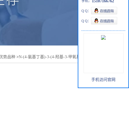
手机：
15107166762
Q Q：
Q Q：
优势品种
>
N-(4-氨基丁基)-3-(4-羟基-3-甲氧基苯基)丙烯酰胺
手机访问官网