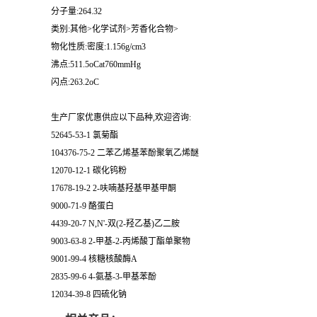
分子量:264.32
类别:其他>化学试剂>芳香化合物>
物化性质:密度:1.156g/cm3
沸点:511.5oCat760mmHg
闪点:263.2oC
生产厂家优惠供应以下品种,欢迎咨询:
52645-53-1 氯菊酯
104376-75-2 二苯乙烯基苯酚聚氧乙烯醚
12070-12-1 碳化钨粉
17678-19-2 2-呋喃基羟基甲基甲酮
9000-71-9 酪蛋白
4439-20-7 N,N'-双(2-羟乙基)乙二胺
9003-63-8 2-甲基-2-丙烯酸丁酯单聚物
9001-99-4 核糖核酸酶A
2835-99-6 4-氨基-3-甲基苯酚
12034-39-8 四硫化钠