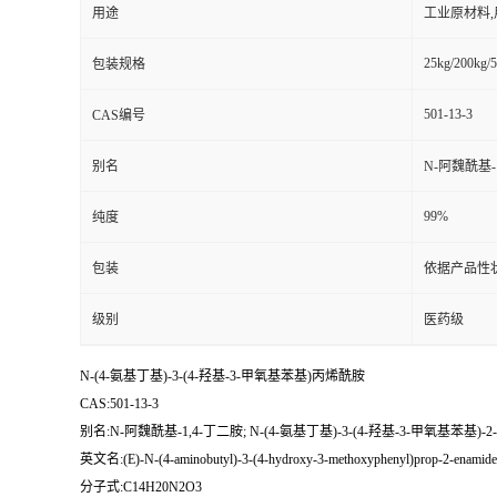
用途
工业原材料
25kg/200kg/5
包装规格
501-13-3
CAS编号
别名
N-阿魏酰基-1
99%
纯度
包装
依据产品性
级别
医药级
N-(4-氨基丁基)-3-(4-羟基-3-甲氧基苯基)丙烯酰胺
CAS:501-13-3
别名:N-阿魏酰基-1,4-丁二胺; N-(4-氨基丁基)-3-(4-羟基-3-甲氧基苯基)
英文名:(E)-N-(4-aminobutyl)-3-(4-hydroxy-3-methoxyphenyl)prop-2-enamide
分子式:C14H20N2O3