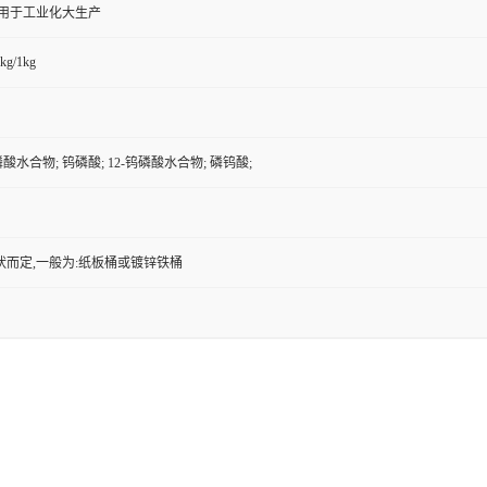
,用于工业化大生产
kg/1kg
磷酸水合物; 钨磷酸; 12-钨磷酸水合物; 磷钨酸;
状而定,一般为:纸板桶或镀锌铁桶