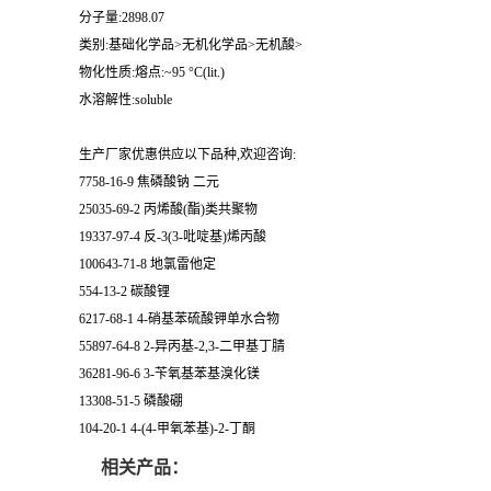
分子量:2898.07
类别:基础化学品>无机化学品>无机酸>
物化性质:熔点:~95 °C(lit.)
水溶解性:soluble
生产厂家优惠供应以下品种,欢迎咨询:
7758-16-9 焦磷酸钠 二元
25035-69-2 丙烯酸(酯)类共聚物
19337-97-4 反-3(3-吡啶基)烯丙酸
100643-71-8 地氯雷他定
554-13-2 碳酸锂
6217-68-1 4-硝基苯硫酸钾单水合物
55897-64-8 2-异丙基-2,3-二甲基丁腈
36281-96-6 3-苄氧基苯基溴化镁
13308-51-5 磷酸硼
104-20-1 4-(4-甲氧苯基)-2-丁酮
相关产品：