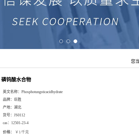
您
磷钨酸水合物
英文名称：
Phosphotungsticacidhydrate
品牌：
巨胜
产地：
湖北
货号：
JS0112
cas：
12501-23-4
价格：
￥1/千克