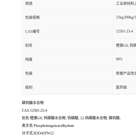
用途
工业原材料
25kg/200kg/5
包装规格
12501-23-4
CAS编号
别名
橙黄G6; 钨
99%
纯度
包装
依据产品性
级别
医药级
磷钨酸水合物
CAS:12501-23-4
别名:橙黄G6; 钨磷酸水合物; 钨磷酸; 12-钨磷酸水合物; 磷钨酸;
英文名:Phosphotungsticacidhydrate
分子式:H5O41PW12