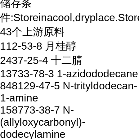
储存条
件:Storeinacool,dryplace.Stor
43个上游原料
112-53-8 月桂醇
2437-25-4 十二腈
13733-78-3 1-azidododecane
848129-47-5 N-trityldodecan-
1-amine
158773-38-7 N-
(allyloxycarbonyl)-
dodecylamine