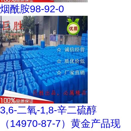
烟酰胺98-92-0
3,6-二氧-1,8-辛二硫醇
（14970-87-7）黄金产品现