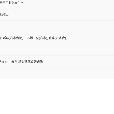
,用于工业化大生产
kg/1kg
 哌嗪,六水合物; 二乙烯二胺(六水); 哌嗪(六水合);
状而定,一般为:纸板桶或镀锌铁桶