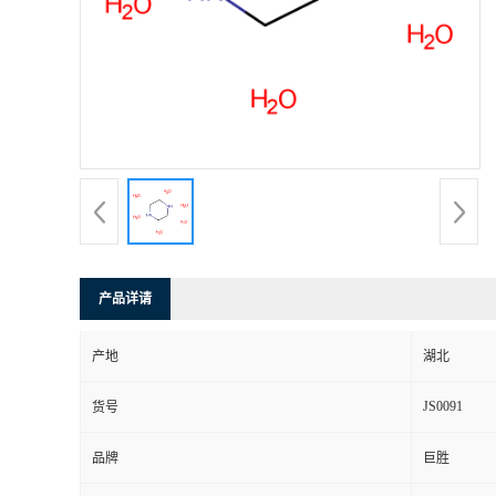
产品详请
产地
湖北
JS0091
货号
品牌
巨胜