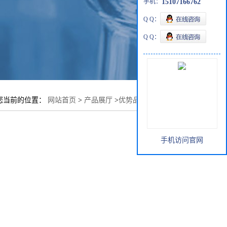
手机：
15107166762
Q Q：
Q Q：
您当前的位置：
网站首页
>
产品展厅
>
优势品种
>
哌嗪(六水)
手机访问官网