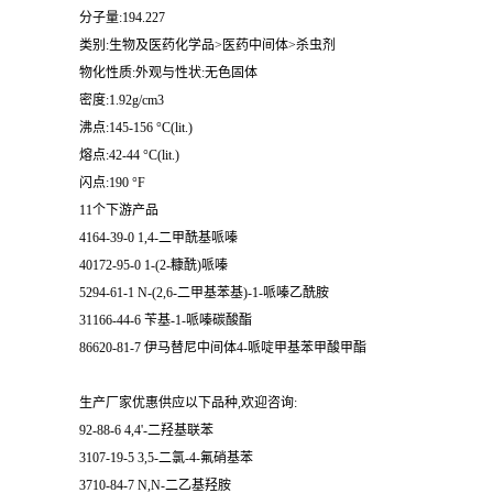
分子量:194.227
类别:生物及医药化学品>医药中间体>杀虫剂
物化性质:外观与性状:无色固体
密度:1.92g/cm3
沸点:145-156 °C(lit.)
熔点:42-44 °C(lit.)
闪点:190 °F
11个下游产品
4164-39-0 1,4-二甲酰基哌嗪
40172-95-0 1-(2-糠酰)哌嗪
5294-61-1 N-(2,6-二甲基苯基)-1-哌嗪乙酰胺
31166-44-6 苄基-1-哌嗪碳酸酯
86620-81-7 伊马替尼中间体4-哌啶甲基苯甲酸甲酯
生产厂家优惠供应以下品种,欢迎咨询:
92-88-6 4,4'-二羟基联苯
3107-19-5 3,5-二氯-4-氟硝基苯
3710-84-7 N,N-二乙基羟胺