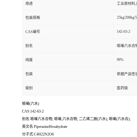
用途
工业原材料
25kg/200kg/5
包装规格
142-63-2
CAS编号
别名
哌嗪六水合物;
99%
纯度
包装
依据产品性
级别
医药级
哌嗪(六水)
CAS:142-63-2
别名:哌嗪六水合物; 哌嗪,六水合物; 二乙烯二胺(六水); 哌嗪(六水合);
英文名:PiperazineHexahydrate
分子式:C4H22N2O6