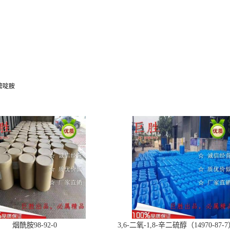
2-嘧啶胺
烟酰胺98-92-0
3,6-二氧-1,8-辛二硫醇（14970-87