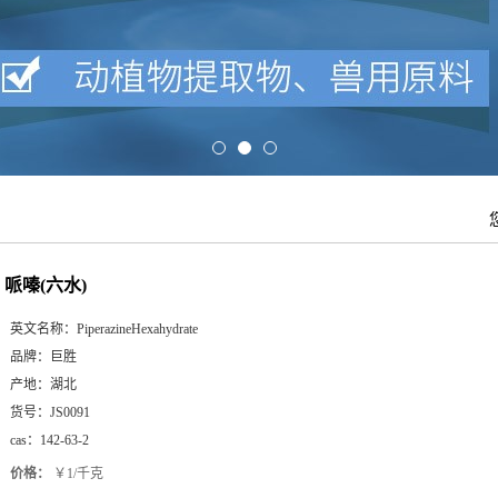
哌嗪(六水)
英文名称：
PiperazineHexahydrate
品牌：
巨胜
产地：
湖北
货号：
JS0091
cas：
142-63-2
价格：
￥1/千克