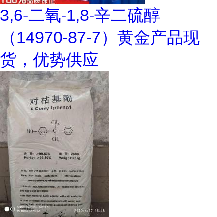
3,6-二氧-1,8-辛二硫醇
（14970-87-7）黄金产品现
货，优势供应