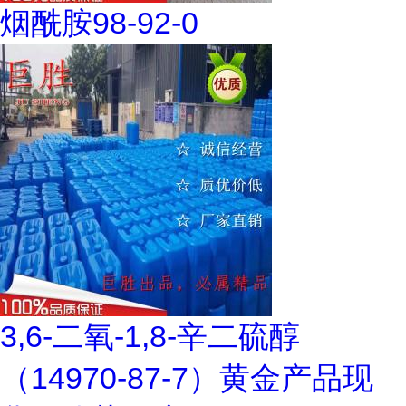
烟酰胺98-92-0
3,6-二氧-1,8-辛二硫醇
（14970-87-7）黄金产品现