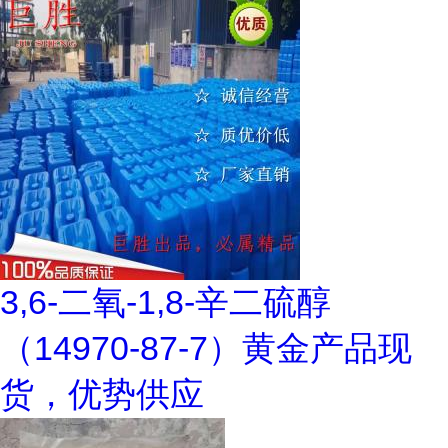
3,6-二氧-1,8-辛二硫醇
（14970-87-7）黄金产品现
货，优势供应