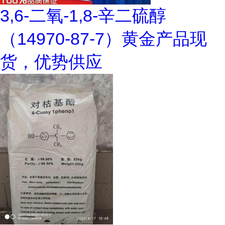
3,6-二氧-1,8-辛二硫醇
（14970-87-7）黄金产品现
货，优势供应