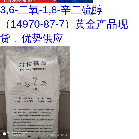
3,6-二氧-1,8-辛二硫醇
（14970-87-7）黄金产品现
货，优势供应