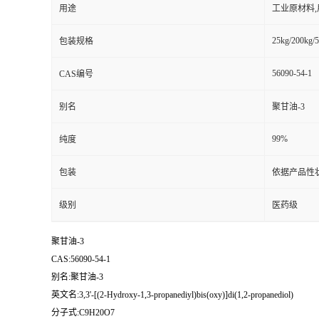
用途
工业原材料
25kg/200kg/5
包装规格
56090-54-1
CAS编号
别名
聚甘油-3
99%
纯度
包装
依据产品性
级别
医药级
聚甘油-3
CAS:56090-54-1
别名:聚甘油-3
英文名:3,3'-[(2-Hydroxy-1,3-propanediyl)bis(oxy)]di(1,2-propanediol)
分子式:C9H20O7