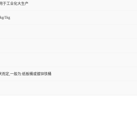
,用于工业化大生产
kg/1kg
状而定,一般为:纸板桶或镀锌铁桶