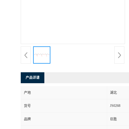
产品详请
产地
湖北
JS0268
货号
品牌
巨胜