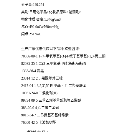
分子量:240.251
类别:日用化学品>化妆品原料>湿润剂>
物化性质:密度:1.346g/cm3
沸点:492.9oCat760mmHg
闪点:251.9oC
生产厂家优惠供应以下品种,欢迎咨询:
70356-09-1 1-(4-甲氧苯基)-3-(4-叔丁基苯基)-1,3-丙二酮
82985-35-1 二(3-三甲氧基甲硅烷基丙基)胺
1333-86-4 炭黑
23814-12-2 5-羧酸苯并三唑
2417-04-1 3,5,3’,5’-四甲基-4,4’-二羟基联苯
10031-24-0 二溴化锡(II)
99734-09-5 三苯乙烯基苯酚聚氧乙烯醚
383-29-9 4,4'-二氟二苯砜
9013-34-7 二乙氨基乙基纤维素
76050-42-5 卡波姆树脂