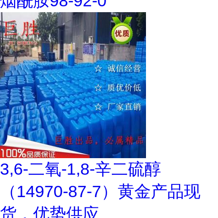
烟酰胺98-92-0
3,6-二氧-1,8-辛二硫醇
（14970-87-7）黄金产品现
货，优势供应