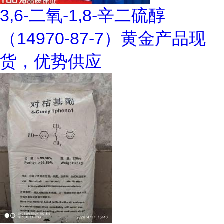
3,6-二氧-1,8-辛二硫醇
（14970-87-7）黄金产品现
货，优势供应