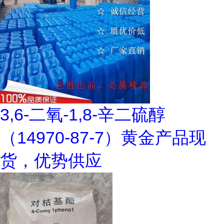
3,6-二氧-1,8-辛二硫醇
（14970-87-7）黄金产品现
货，优势供应