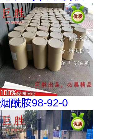
烟酰胺98-92-0