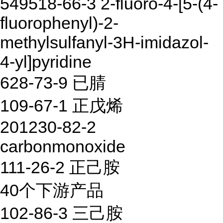
549518-66-3 2-fluoro-4-[5-(4-
fluorophenyl)-2-
methylsulfanyl-3H-imidazol-
4-yl]pyridine
628-73-9 已腈
109-67-1 正戊烯
201230-82-2
carbonmonoxide
111-26-2 正己胺
40个下游产品
102-86-3 三己胺