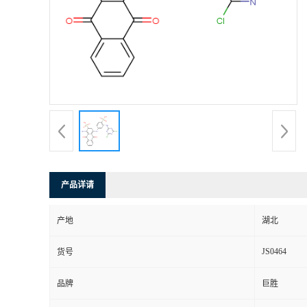
产品详请
产地
湖北
JS0464
货号
品牌
巨胜