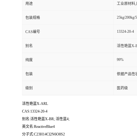
用途
工业原材料
25kg/200kg/5
包装规格
13324-20-4
CAS编号
别名
活性艳蓝X-B
99%
纯度
包装
依据产品性
级别
医药级
活性艳蓝X-ARL
CAS:13324-20-4
别名:活性艳蓝X-BR; 活性蓝4;
英文名:ReactiveBlue4
分子式:C23H14Cl2N6O8S2