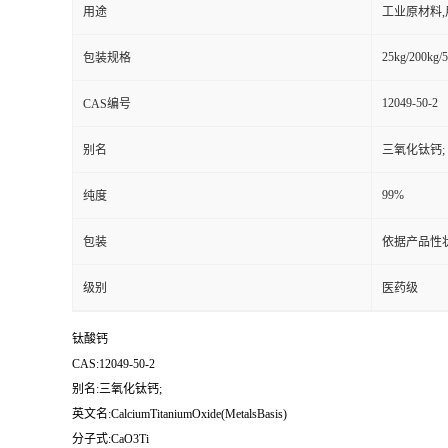
用途
工业原材料
25kg/200kg/5
包装规格
12049-50-2
CAS编号
别名
三氧化钛钙;
99%
纯度
包装
依据产品性
级别
医药级
钛酸钙
CAS:12049-50-2
别名:三氧化钛钙;
英文名:CalciumTitaniumOxide(MetalsBasis)
分子式:CaO3Ti