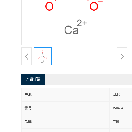
产品详请
产地
湖北
JS0434
货号
品牌
巨胜