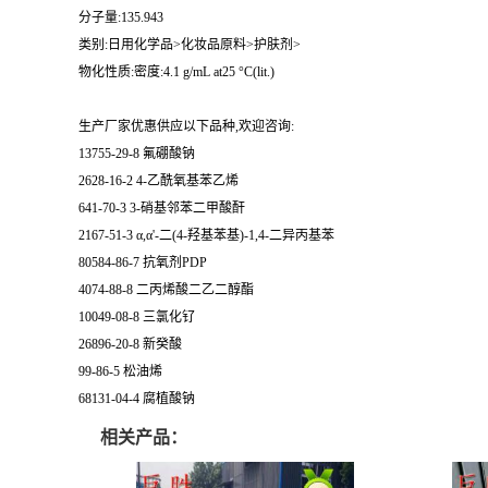
分子量:135.943
类别:日用化学品>化妆品原料>护肤剂>
物化性质:密度:4.1 g/mL at25 °C(lit.)
生产厂家优惠供应以下品种,欢迎咨询:
13755-29-8 氟硼酸钠
2628-16-2 4-乙酰氧基苯乙烯
641-70-3 3-硝基邻苯二甲酸酐
2167-51-3 α,α'-二(4-羟基苯基)-1,4-二异丙基苯
80584-86-7 抗氧剂PDP
4074-88-8 二丙烯酸二乙二醇酯
10049-08-8 三氯化钌
26896-20-8 新癸酸
99-86-5 松油烯
68131-04-4 腐植酸钠
相关产品：