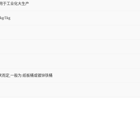
,用于工业化大生产
kg/1kg
状而定,一般为:纸板桶或镀锌铁桶