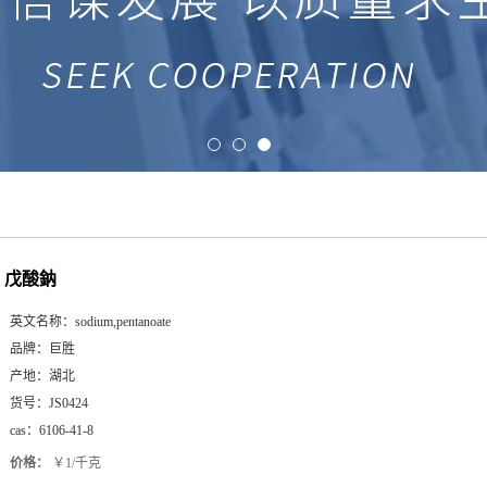
戊酸鈉
英文名称：
sodium,pentanoate
品牌：
巨胜
产地：
湖北
货号：
JS0424
cas：
6106-41-8
价格：
￥1/千克