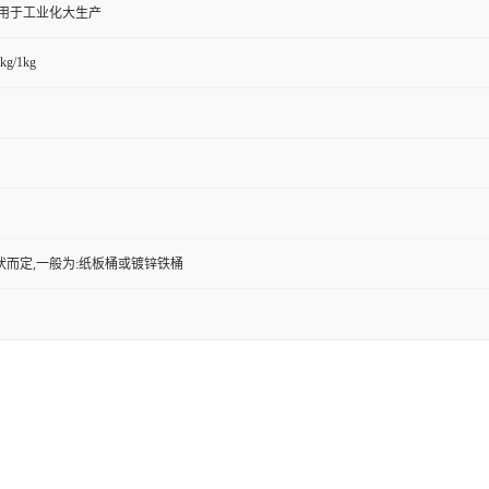
,用于工业化大生产
kg/1kg
状而定,一般为:纸板桶或镀锌铁桶