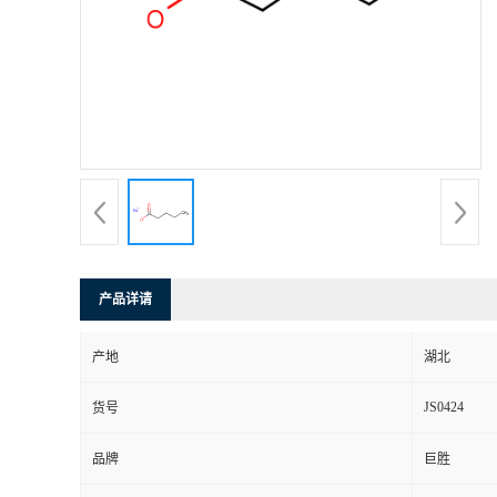
产品详请
产地
湖北
JS0424
货号
品牌
巨胜