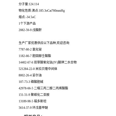
分子量:124.114
物化性质:沸点:185.3oCat760mmHg
熔点:-34.5oC
1个下游产品
2082-59-9 戊酸酐
生产厂家优惠供应以下品种,欢迎咨询:
7787-60-2 氯化铋
1182-66-7 胆固醇壬酸酯
14402-67-6 双草酸氧化钛(IV)酸钾二水合物
521284-22-0 米拉贝隆中间体
8002-26-4 妥尔油
107-73-3 磷酸胆碱
42978-66-5 二缩三丙二醇二丙烯酸酯
151-51-9 聚碳化二亚胺
13189-98-5 福多斯坦
5614-37-9 环戊基甲醚