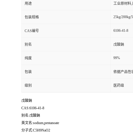
用途
工业原材料
25kg/200kg/5
包装规格
6106-41-8
CAS编号
别名
戊酸鈉
99%
纯度
包装
依据产品性
级别
医药级
戊酸鈉
CAS:6106-41-8
别名:戊酸鈉
英文名:sodium,pentanoate
分子式:C5H9NaO2