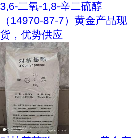
3,6-二氧-1,8-辛二硫醇
（14970-87-7）黄金产品现
货，优势供应