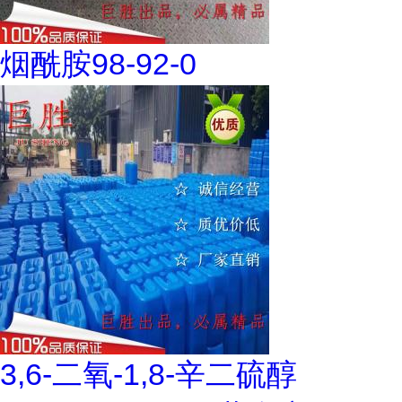
烟酰胺98-92-0
3,6-二氧-1,8-辛二硫醇