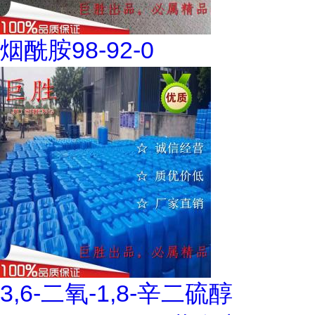
烟酰胺98-92-0
3,6-二氧-1,8-辛二硫醇